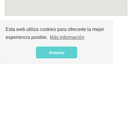
Esta web utiliza cookies para ofrecerte la mejor
Número de plazas
experiencia posible.
Más información
10 plazas
Aceptar
Idiomas necesarios
Ninguno en particular
Idiomas hablados por la ONG
Castellano
/
Euskera
Experiencia requerida
No es necesaria experiencia previa