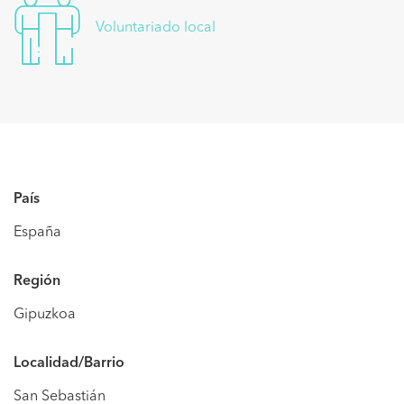
Voluntariado
Voluntariado local
¿Cómo funciona?
Conócenos
es
en
País
España
Región
Gipuzkoa
Localidad/Barrio
San Sebastián