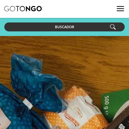
BUSCADOR
País
Objetivo ODS
Fecha de inicio