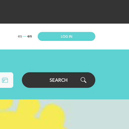
es
en
LOG IN
SEARCH